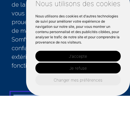
Nous utilisons des cookies
de la commodité chaque fois que vous
vous aventurez à l'extérieur. Nos
Nous utilisons des cookies et d'autres technologies
prouesses s'étendent aux équipements
de suivi pour améliorer votre expérience de
navigation sur notre site, pour vous montrer un
de marques renommées telles que
contenu personnalisé et des publicités ciblées, pour
analyser le trafic de notre site et pour comprendre la
Somfy et Baie Saint Ernée. Faites-nous
provenance de nos visiteurs.
confiance pour transformer vos
extérieurs en espaces sécurisés et
J'accepte
fonctionnels.
Je refuse
Changer mes préférences