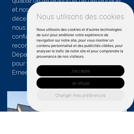
qualité de réparation et de dépannage,
et nos prix restent compétitifs. Des
Nous utilisons des cookies
décennies de travail irréprochable
nous ont valu des avis élogieux. Faites
Nous utilisons des cookies et d'autres technologies
de suivi pour améliorer votre expérience de
confiance à IDM Dépannage et
navigation sur notre site, pour vous montrer un
recommandez-nous, considérez IDM
contenu personnalisé et des publicités ciblées, pour
analyser le trafic de notre site et pour comprendre la
Dépannage comme le premier choix
provenance de nos visiteurs.
pour vos besoins en volets roulants à
J'accepte
Ernee.
Je refuse
Changer mes préférences