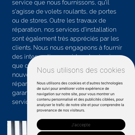
service que nous fournissons, qu'il
s'agisse de volets roulants, de portes
ou de stores. Outre les travaux de
réparation, nos services d'installation
sont également très appréciés par les
clients. Nous nous engageons à fournir
des interventions rapides et soignées,
que ce soit pour l'installation de
Nous utilisons des cookies
nouveaux volets roulants ou la
réparation de volets existants, nous
Nous utilisons des cookies et d'autres technologies
de suivi pour améliorer votre expérience de
garantissons la satisfaction de nos
navigation sur notre site, pour vous montrer un
contenu personnalisé et des publicités ciblées, pour
services.
analyser le trafic de notre site et pour comprendre la
provenance de nos visiteurs.
J'accepte