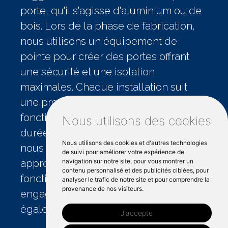
porte, qu'il s'agisse d'aluminium ou de
bois. Lors de la phase de fabrication,
nous utilisons un équipement de
pointe pour créer des portes offrant
une sécurité et une isolation
maximales. Chaque installation suit
une procédure rigoureuse pour un
fonctionnement optimal et une longue
Nous utilisons des cookies
durée de vie. Lors de la finalisation,
Nous utilisons des cookies et d'autres technologies
nous procédons à des vérifications
de suivi pour améliorer votre expérience de
navigation sur notre site, pour vous montrer un
approfondies pour assurer un
contenu personnalisé et des publicités ciblées, pour
fonctionnement parfait. Notre
analyser le trafic de notre site et pour comprendre la
provenance de nos visiteurs.
engagement à satisfaire nos clients va
également au-delà de l'installation
J'accepte