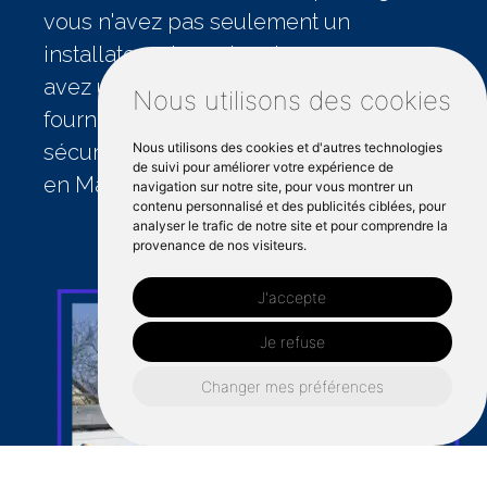
vous n'avez pas seulement un
installateur de portes de garage, vous
avez un partenaire qui s'engage à
Nous utilisons des cookies
fournir des solutions d'ouverture
sécurisées et faciles pour votre maison
Nous utilisons des cookies et d'autres technologies
de suivi pour améliorer votre expérience de
en Mayenne.
navigation sur notre site, pour vous montrer un
contenu personnalisé et des publicités ciblées, pour
analyser le trafic de notre site et pour comprendre la
provenance de nos visiteurs.
J'accepte
Je refuse
Changer mes préférences